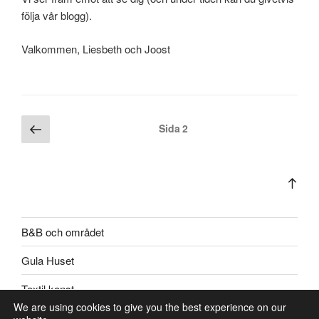
följa vår blogg).
Valkommen, Liesbeth och Joost
Sidnumrering
Föregående
Sida
2
sida
för
inlägg
Bac
to
top
B&B och området
Gula Huset
Textil konst
We are using cookies to give you the best experience on our