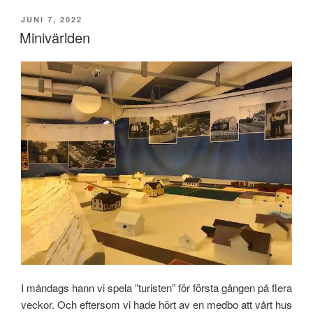
PUBLICERAT
JUNI 7, 2022
Minivärlden
I måndags hann vi spela ”turisten” för första gången på flera
veckor. Och eftersom vi hade hört av en medbo att vårt hus