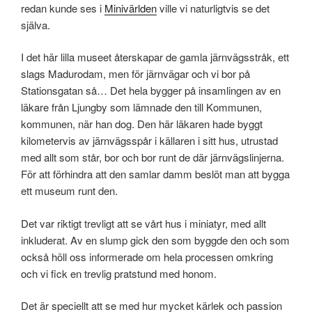
redan kunde ses i
Minivärlden
ville vi naturligtvis se det
själva.
I det här lilla museet återskapar de gamla järnvägsstråk, ett
slags Madurodam, men för järnvägar och vi bor på
Stationsgatan så… Det hela bygger på insamlingen av en
läkare från Ljungby som lämnade den till Kommunen,
kommunen, när han dog. Den här läkaren hade byggt
kilometervis av järnvägsspår i källaren i sitt hus, utrustad
med allt som står, bor och bor runt de där järnvägslinjerna.
För att förhindra att den samlar damm beslöt man att bygga
ett museum runt den.
Det var riktigt trevligt att se vårt hus i miniatyr, med allt
inkluderat. Av en slump gick den som byggde den och som
också höll oss informerade om hela processen omkring
och vi fick en trevlig pratstund med honom.
Det är speciellt att se med hur mycket kärlek och passion