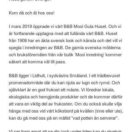
Kom då och ät hos oss!
I mars 2019 öppnade vi vårt B&B Mooi Gula Huset. Och vi
är fortfarande upptagna med att fullända vårt B&B. Huset
från 1908 har en äkta svensk look och känsla och det vill vi
spegla i inredningen av B&B. De gamla svenska möblerna
och bruksföremålen från vår butik ’Mooi inredning’ kommer
säkert att komma väl till pass.
B&B ligger i Lidhult, i sydvästra Småland. I ett trädbevuxet
promenadområde där du kan njuta av lugn och rymd. Och
självklart är en god frukost ett måste. Vi föredrar lokala,
ekologiska och hemgjorda produkter och de kommer därför
att vara en viktig del av frukosten. Om du också skulle vilja
hänga med oss ​​vid vårt köksbord på kvällen (inne eller ute),
kan du gå med oss ​​på en måltid ”vad potten än serverar”.
Vi ser fram emot att se dig (och under tiden kan du givetvis