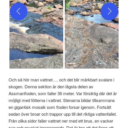
Och så hör man vattnet…. och det blir märkbart svalare i
skogen. Denna sektion är den lägsta delen av
Assmanfloden, som faller 36 meter. Var försiktig där det är
möjligt med fötterna i vattnet. Stenarna bildar tillsammans
en gigantisk mosaik som floden forsar igenom. Fortsätt
sedan över broar och trappor upp till det riktiga vattenfallet.
Från olika sidor faller vattnet ner med ett brus, en vacker
syn och mycket imponerande. Det är bra att det finns ett