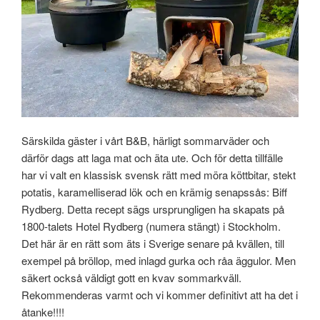
Särskilda gäster i vårt B&B, härligt sommarväder och
därför dags att laga mat och äta ute. Och för detta tillfälle
har vi valt en klassisk svensk rätt med möra köttbitar, stekt
potatis, karamelliserad lök och en krämig senapssås: Biff
Rydberg. Detta recept sägs ursprungligen ha skapats på
1800-talets Hotel Rydberg (numera stängt) i Stockholm.
Det här är en rätt som äts i Sverige senare på kvällen, till
exempel på bröllop, med inlagd gurka och råa äggulor. Men
säkert också väldigt gott en kvav sommarkväll.
Rekommenderas varmt och vi kommer definitivt att ha det i
åtanke!!!!