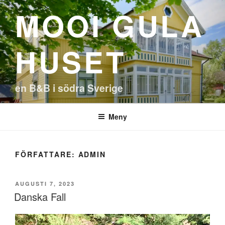
Hoppa
MOOI GULA
till
innehåll
HUSET
en B&B i södra Sverige
Meny
FÖRFATTARE:
ADMIN
PUBLICERAT
AUGUSTI 7, 2023
Danska Fall