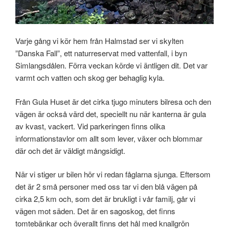
Varje gång vi kör hem från Halmstad ser vi skylten
”Danska Fall”, ett naturreservat med vattenfall, i byn
Simlangsdålen. Förra veckan körde vi äntligen dit. Det var
varmt och vatten och skog ger behaglig kyla.
Från Gula Huset är det cirka tjugo minuters bilresa och den
vägen är också värd det, speciellt nu när kanterna är gula
av kvast, vackert. Vid parkeringen finns olika
informationstavlor om allt som lever, växer och blommar
där och det är väldigt mångsidigt.
När vi stiger ur bilen hör vi redan fåglarna sjunga. Eftersom
det är 2 små personer med oss ​​tar vi den blå vägen på
cirka 2,5 km och, som det är brukligt i vår familj, går vi
vägen mot säden. Det är en sagoskog, det finns
tomtebänkar och överallt finns det hål med knallgrön