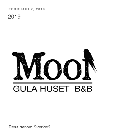
PUBLICERAT
FEBRUARI 7, 2019
2019
Resa genom Sverige?