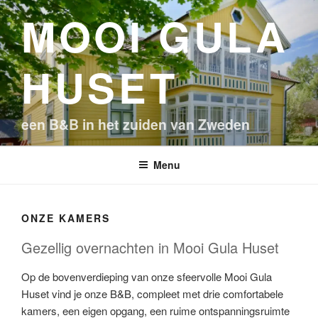
Ga
MOOI GULA
naar
de
inhoud
HUSET
een B&B in het zuiden van Zweden
Menu
ONZE KAMERS
Gezellig overnachten in Mooi Gula Huset
Op de bovenverdieping van onze sfeervolle Mooi Gula
Huset vind je onze B&B, compleet met drie comfortabele
kamers, een eigen opgang, een ruime ontspanningsruimte