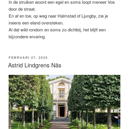
In de struiken woont een egel en soms loopt meneer Vos
door de straat.
En af en toe, op weg naar Halmstad of Ljungby, zie je
ineens een eland oversteken.
Al dat wild rondom en soms zo dichtbij, het blijft een
bijzondere ervaring.
GEPLAATST
FEBRUARI 27, 2025
OP
Astrid Lindgrens Näs