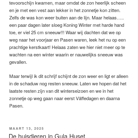
tevoorschijn kwamen, maar omdat de zon heerlijk scheen
en je met een vest aan lekker in het zonnetje kon zitten.
Zelfs de was kon weer buiten aan de lijn. Maar helaas…..
een paar dagen later sloeg Koning Winter met harde hand
toe, er viel 25 cm sneeuw!!! Waar wij dachten dat we op
weg naar het voorjaar en Pasen waren, leek het nu op een
prachtige kerstkaart! Helaas zaten we hier niet meer op te
wachten na een winter waarin er nauwelijks sneeuw was
gevallen.
Maar terwijl ik dit schrijf schijnt de zon weer en ligt er alleen
in de schaduw nog resten sneeuw. Laten we hopen dat het
laatste resten zijn van dit winterseizoen en we in het
zonnetje op weg gaan naar eerst Våffedagen en daarna
Pasen.
GEPLAATST
MAART 13, 2025
OP
De huisdieren in Gula Huset