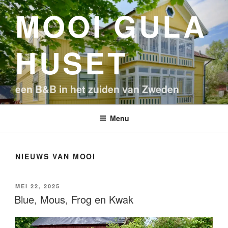
Ga
MOOI GULA
naar
de
inhoud
HUSET
een B&B in het zuiden van Zweden
Menu
NIEUWS VAN MOOI
GEPLAATST
MEI 22, 2025
OP
Blue, Mous, Frog en Kwak