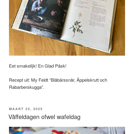
Eet smakelijk! En Glad Påsk!
Recept uit: My Feldt “Blåbärssnår, Äppelskrutt och
Rabarberskugga”.
GEPLAATST
MAART 25, 2025
OP
Våffeldagen ofwel wafeldag