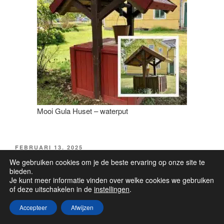
Mooi Gula Huset – waterput
GEPLAATST
FEBRUARI 13, 2025
OP
Astrid Lindgren
We gebruiken cookies om je de beste ervaring op onze site te
bieden.
Je kunt meer informatie vinden over welke cookies we gebruiken
of deze uitschakelen in de
instellingen
.
Accepteer
Afwijzen