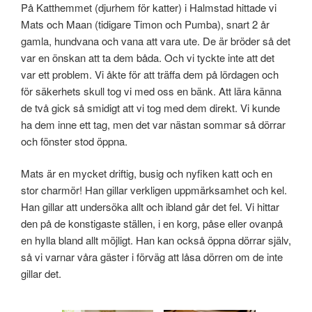
På Katthemmet (djurhem för katter) i Halmstad hittade vi
Mats och Maan (tidigare Timon och Pumba), snart 2 år
gamla, hundvana och vana att vara ute. De är bröder så det
var en önskan att ta dem båda. Och vi tyckte inte att det
var ett problem. Vi åkte för att träffa dem på lördagen och
för säkerhets skull tog vi med oss ​​en bänk. Att lära känna
de två gick så smidigt att vi tog med dem direkt. Vi kunde
ha dem inne ett tag, men det var nästan sommar så dörrar
och fönster stod öppna.
Mats är en mycket driftig, busig och nyfiken katt och en
stor charmör! Han gillar verkligen uppmärksamhet och kel.
Han gillar att undersöka allt och ibland går det fel. Vi hittar
den på de konstigaste ställen, i en korg, påse eller ovanpå
en hylla bland allt möjligt. Han kan också öppna dörrar själv,
så vi varnar våra gäster i förväg att låsa dörren om de inte
gillar det.