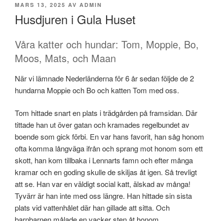
PUBLICERAT
MARS 13, 2025
AV
ADMIN
Husdjuren i Gula Huset
Våra katter och hundar: Tom, Moppie, Bo,
Moos, Mats, och Maan
När vi lämnade Nederländerna för 6 år sedan följde de 2
hundarna Moppie och Bo och katten Tom med oss.
Tom hittade snart en plats i trädgården på framsidan. Där
tittade han ut över gatan och kramades regelbundet av
boende som gick förbi. En var hans favorit, han såg honom
ofta komma långväga ifrån och sprang mot honom som ett
skott, han kom tillbaka i Lennarts famn och efter många
kramar och en goding skulle de skiljas åt igen. Så trevligt
att se. Han var en väldigt social katt, älskad av många!
Tyvärr är han inte med oss ​​längre. Han hittade sin sista
plats vid vattenhålet där han gillade att sitta. Och
barnbarnen målade en vacker sten åt honom.