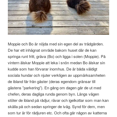
Moppie och Bo är nöjda med sin egen del av trädgården.
De har ett inhägnat område bakom huset där de kan
springa runt fritt, gräva (Bo) och ligga i solen (Moppie). På
vintern älskar Moppie att leka i snön medan Bo älskar sin
kudde som han förvarar inomhus. De är båda väldigt
sociala hundar och njuter verkligen av uppmärksamheten
de ibland får från gäster (deras egendom gränsar till
gästens ”parkering”). En gång om dagen går de ut med
chefen, deras dagliga runda genom byn. Längs vägen
stöter de ibland på rådjur, rävar och igelkottar som man kan
skälla på och sedan springer de iväg. Synd för dem, men
som tur är för rådjuren etc. Och ofta går någon av katterna