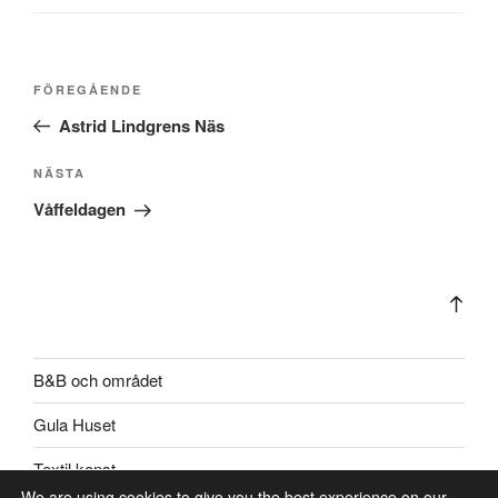
Inläggsnavigering
Föregående
FÖREGÅENDE
inlägg
Astrid Lindgrens Näs
Nästa
NÄSTA
inlägg
Våffeldagen
Bac
to
top
B&B och området
Gula Huset
Textil konst
We are using cookies to give you the best experience on our