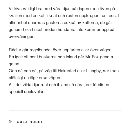
Vi trivs väldigt bra med våra djur, på dagen men även på
kvällen med en katt i knät och resten uppkrupen runt oss. I
allmänhet charmas gästerna också av katterna, de går
genom hela huset medan hundarna inte kommer upp på
övervåningen.
Rådjur går regelbundet över uppfarten eller över vägen.
En igelkott bor i buskarna och ibland går Mr Fox genom
gatan.
Och då och då, på väg till Halmstad eller Ljungby, ser man
plötsligt en älg korsa vägen.
Allt det vilda djur runt och ibland så nära, det förblir en
speciell upplevelse.
KATEGORIER
GULA HUSET