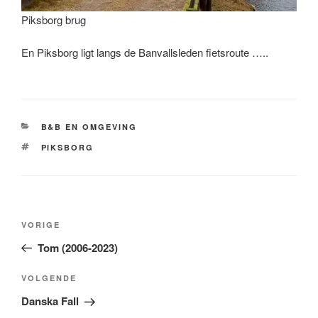
Piksborg brug
En Piksborg ligt langs de Banvallsleden fietsroute …..
CATEGORIEËN
B&B EN OMGEVING
TAGS
PIKSBORG
Bericht
Vorig
VORIGE
navigatie
bericht
Tom (2006-2023)
Volgend
VOLGENDE
bericht
Danska Fall