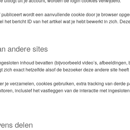
 uitlogt uit je account, worden de login cookies verwijderd.
of publiceert wordt een aanvullende cookie door je browser op
het bericht ID van het artikel wat je hebt bewerkt in zich. Dez
an andere sites
gesloten inhoud bevatten (bijvoorbeeld video’s, afbeeldingen, b
t zich exact hetzelfde alsof de bezoeker deze andere site heeft
je verzamelen, cookies gebruiken, extra tracking van derde part
oren, inclusief het vastleggen van de interactie met ingesloten
vens delen