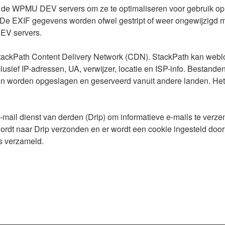
 de WPMU DEV servers om ze te optimaliseren voor gebruik op 
De EXIF gegevens worden ofwel gestript of weer ongewijzigd m
EV servers.
ackPath Content Delivery Network (CDN). StackPath kan weblo
usief IP-adressen, UA, verwijzer, locatie en ISP-info. Bestande
 worden opgeslagen en geserveerd vanuit andere landen. Het 
ail dienst van derden (Drip) om informatieve e-mails te verze
rdt naar Drip verzonden en er wordt een cookie ingesteld door 
s verzameld.