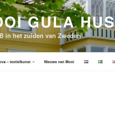
OI GULA HU
B in het zuiden van Zweden
ova – textielkunst
Nieuws van Mooi